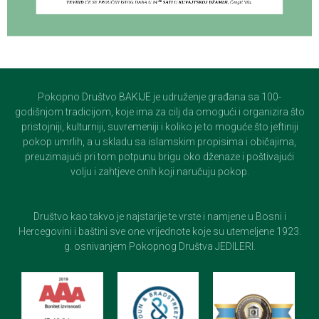
Pokopno Društvo BAKIJE je udruženje građana sa 100-
godišnjom tradicijom, koje ima za cilj da omogući i organizira što
pristojniji, kulturniji, suvremeniji i koliko je to moguće što jeftiniji
pokop umrlih, a u skladu sa islamskim propisima i običajima,
preuzimajući pri tom potpunu brigu oko dženaze i poštivajući
volju i zahtjeve onih koji naručuju pokop.
Društvo kao takvo je najstarije te vrste i namjene u Bosni i
Hercegovini i baštini sve one vrijednote koje su utemeljene 1923.
g. osnivanjem Pokopnog Društva JEDILERI.