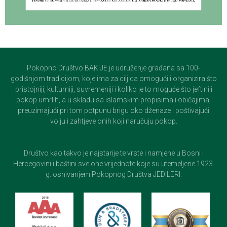
Pokopno Društvo BAKIJE je udruženje građana sa 100-
godišnjom tradicijom, koje ima za cilj da omogući i organizira što
pristojniji, kulturniji, suvremeniji i koliko je to moguće što jeftiniji
pokop umrlih, a u skladu sa islamskim propisima i običajima,
preuzimajući pri tom potpunu brigu oko dženaze i poštivajući
volju i zahtjeve onih koji naručuju pokop.
Društvo kao takvo je najstarije te vrste i namjene u Bosni i
Hercegovini i baštini sve one vrijednote koje su utemeljene 1923.
g. osnivanjem Pokopnog Društva JEDILERI.