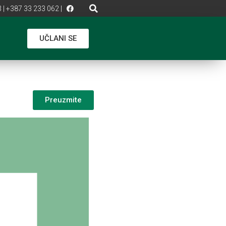
 | +387 33 233 062 |
UČLANI SE
Preuzmite