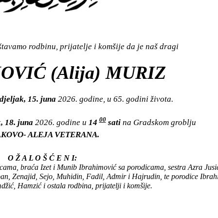
avamo rodbinu, prijatelje i komšije da je naš dragi
VIĆ (Alija) MURIZ
jeljak, 15. juna
2026. godine, u 65. godini života.
00
, 18. juna
2026. godine u
14
sati
na Gradskom groblju
KOVO- ALEJA VETERANA.
O Ž A L O Š Ć E N I:
cama, braća Izet i Munib Ibrahimović sa porodicama, sestra Azra Jusi
n, Zenajid, Sejo, Muhidin, Fadil, Admir i Hajrudin, te porodice Ibrah
ić, Hamzić i ostala rodbina, prijatelji i komšije.