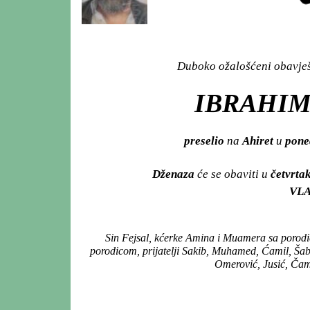
Duboko ožalošćeni obavješt
IBRAHIMO
preselio
na
Ahiret
u
poned
Dženaza
će se obaviti u
četvrtak
VLA
Sin Fejsal, kćerke Amina i Muamera sa porodi
porodicom, prijatelji Sakib, Muhamed, Ćamil, Šaba
Omerović, Jusić, Čamdž