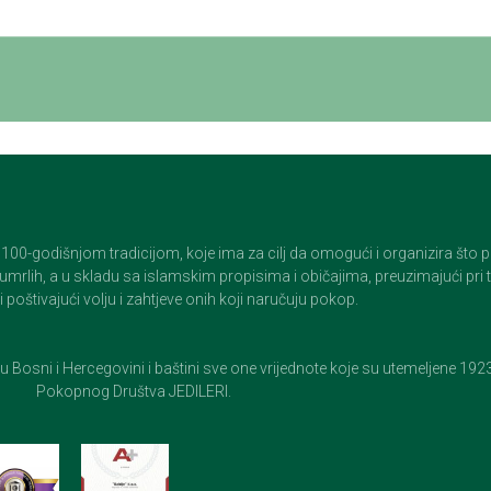
godišnjom tradicijom, koje ima za cilj da omogući i organizira što pristo
op umrlih, a u skladu sa islamskim propisima i običajima, preuzimajući pr
 poštivajući volju i zahtjeve onih koji naručuju pokop.
e u Bosni i Hercegovini i baštini sve one vrijednote koje su utemeljene 19
Pokopnog Društva JEDILERI.