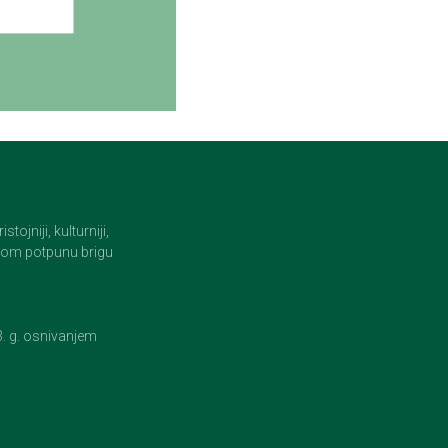
jniji, kulturniji,
i tom potpunu brigu
23. g. osnivanjem