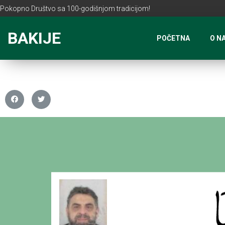
Pokopno Društvo sa 100-godišnjom tradicijom!
BAKIJE
POČETNA
O N