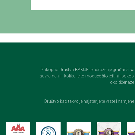
Pokopno Društvo BAKIJE je udruženje građana sa 100-
suvremeniji i koliko je to moguće što jeftiniji pok
oko dženaze i
Društvo kao takvo je najstarije te vrste i namjen