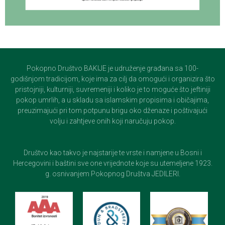
Pokopno Društvo BAKIJE je udruženje građana sa 100-
godišnjom tradicijom, koje ima za cilj da omogući i organizira što
pristojniji, kulturniji, suvremeniji i koliko je to moguće što jeftiniji
pokop umrlih, a u skladu sa islamskim propisima i običajima,
preuzimajući pri tom potpunu brigu oko dženaze i poštivajući
volju i zahtjeve onih koji naručuju pokop.
Društvo kao takvo je najstarije te vrste i namjene u Bosni i
Hercegovini i baštini sve one vrijednote koje su utemeljene 1923.
g. osnivanjem Pokopnog Društva JEDILERI.