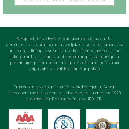
Pokopno Društvo BAKIJE je udruženje građana sa 100-
godišnjom tradicijom, koje ima za cilj da omogući i organizira što
pristojniji, kulturniji, suvremeniji i koliko je to moguće što jeftiniji
pokop umrlih, a u skladu sa islamskim propisima i običajima,
preuzimajući pri tom potpunu brigu oko dženaze i poštivajući
volju i zahtjeve onih koji naručuju pokop.
Društvo kao takvo je najstarije te vrste i namjene u Bosni i
Hercegovini i baštini sve one vrijednote koje su utemeljene 1923.
g. osnivanjem Pokopnog Društva JEDILERI.