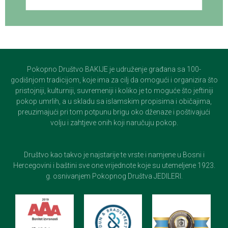
Pokopno Društvo BAKIJE je udruženje građana sa 100-
godišnjom tradicijom, koje ima za cilj da omogući i organizira što
pristojniji, kulturniji, suvremeniji i koliko je to moguće što jeftiniji
pokop umrlih, a u skladu sa islamskim propisima i običajima,
preuzimajući pri tom potpunu brigu oko dženaze i poštivajući
volju i zahtjeve onih koji naručuju pokop.
Društvo kao takvo je najstarije te vrste i namjene u Bosni i
Hercegovini i baštini sve one vrijednote koje su utemeljene 1923.
g. osnivanjem Pokopnog Društva JEDILERI.