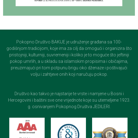
Pokopno Društvo BAKIJE je udruženje građana sa 100-
godišnjom tradicijom, koje ima za cilj da omogući i organizira što
pristojniji, kulturniji, suvremeniji i koliko je to moguće što jeftiniji
pokop umrlih, a u skladu sa islamskim propisima i običajima,
preuzimajući pri tom potpunu brigu oko dženaze i poštivajući
volju i zahtjeve onih koji naručuju pokop.
Društvo kao takvo je najstarije te vrste i namjene u Bosni i
Hercegovini i baštini sve one vrijednote koje su utemeljene 1923.
g. osnivanjem Pokopnog Društva JEDILERI.