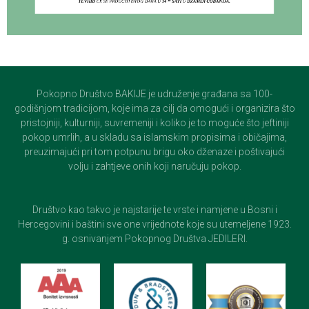
Pokopno Društvo BAKIJE je udruženje građana sa 100-
godišnjom tradicijom, koje ima za cilj da omogući i organizira što
pristojniji, kulturniji, suvremeniji i koliko je to moguće što jeftiniji
pokop umrlih, a u skladu sa islamskim propisima i običajima,
preuzimajući pri tom potpunu brigu oko dženaze i poštivajući
volju i zahtjeve onih koji naručuju pokop.
Društvo kao takvo je najstarije te vrste i namjene u Bosni i
Hercegovini i baštini sve one vrijednote koje su utemeljene 1923.
g. osnivanjem Pokopnog Društva JEDILERI.