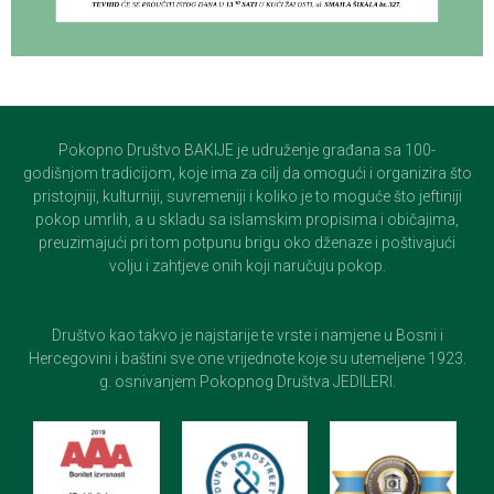
Pokopno Društvo BAKIJE je udruženje građana sa 100-
godišnjom tradicijom, koje ima za cilj da omogući i organizira što
pristojniji, kulturniji, suvremeniji i koliko je to moguće što jeftiniji
pokop umrlih, a u skladu sa islamskim propisima i običajima,
preuzimajući pri tom potpunu brigu oko dženaze i poštivajući
volju i zahtjeve onih koji naručuju pokop.
Društvo kao takvo je najstarije te vrste i namjene u Bosni i
Hercegovini i baštini sve one vrijednote koje su utemeljene 1923.
g. osnivanjem Pokopnog Društva JEDILERI.