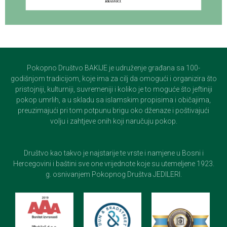
Pokopno Društvo BAKIJE je udruženje građana sa 100-
godišnjom tradicijom, koje ima za cilj da omogući i organizira što
pristojniji, kulturniji, suvremeniji i koliko je to moguće što jeftiniji
pokop umrlih, a u skladu sa islamskim propisima i običajima,
preuzimajući pri tom potpunu brigu oko dženaze i poštivajući
volju i zahtjeve onih koji naručuju pokop.
Društvo kao takvo je najstarije te vrste i namjene u Bosni i
Hercegovini i baštini sve one vrijednote koje su utemeljene 1923.
g. osnivanjem Pokopnog Društva JEDILERI.