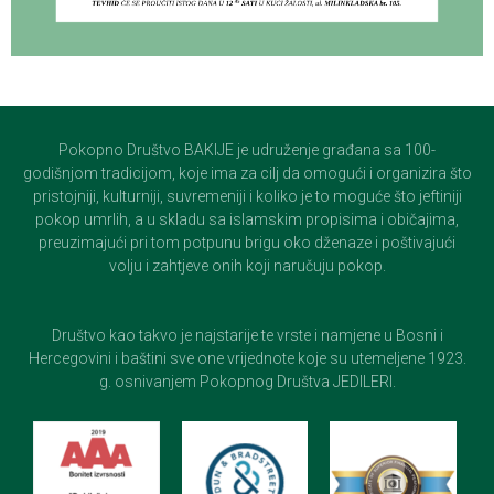
Pokopno Društvo BAKIJE je udruženje građana sa 100-
godišnjom tradicijom, koje ima za cilj da omogući i organizira što
pristojniji, kulturniji, suvremeniji i koliko je to moguće što jeftiniji
pokop umrlih, a u skladu sa islamskim propisima i običajima,
preuzimajući pri tom potpunu brigu oko dženaze i poštivajući
volju i zahtjeve onih koji naručuju pokop.
Društvo kao takvo je najstarije te vrste i namjene u Bosni i
Hercegovini i baštini sve one vrijednote koje su utemeljene 1923.
g. osnivanjem Pokopnog Društva JEDILERI.