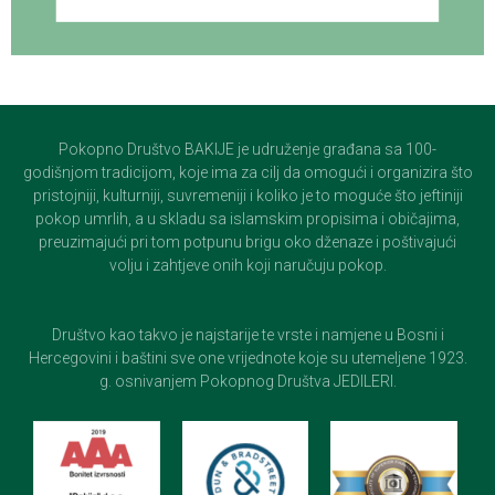
Pokopno Društvo BAKIJE je udruženje građana sa 100-
godišnjom tradicijom, koje ima za cilj da omogući i organizira što
pristojniji, kulturniji, suvremeniji i koliko je to moguće što jeftiniji
pokop umrlih, a u skladu sa islamskim propisima i običajima,
preuzimajući pri tom potpunu brigu oko dženaze i poštivajući
volju i zahtjeve onih koji naručuju pokop.
Društvo kao takvo je najstarije te vrste i namjene u Bosni i
Hercegovini i baštini sve one vrijednote koje su utemeljene 1923.
g. osnivanjem Pokopnog Društva JEDILERI.