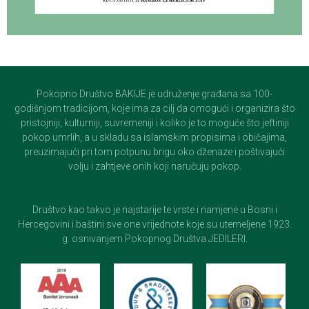
Pokopno Društvo BAKIJE je udruženje građana sa 100-
godišnjom tradicijom, koje ima za cilj da omogući i organizira što
pristojniji, kulturniji, suvremeniji i koliko je to moguće što jeftiniji
pokop umrlih, a u skladu sa islamskim propisima i običajima,
preuzimajući pri tom potpunu brigu oko dženaze i poštivajući
volju i zahtjeve onih koji naručuju pokop.
Društvo kao takvo je najstarije te vrste i namjene u Bosni i
Hercegovini i baštini sve one vrijednote koje su utemeljene 1923.
g. osnivanjem Pokopnog Društva JEDILERI.