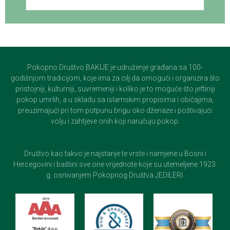
Pokopno Društvo BAKIJE je udruženje građana sa 100-
godišnjom tradicijom, koje ima za cilj da omogući i organizira što
pristojniji, kulturniji, suvremeniji i koliko je to moguće što jeftiniji
pokop umrlih, a u skladu sa islamskim propisima i običajima,
preuzimajući pri tom potpunu brigu oko dženaze i poštivajući
volju i zahtjeve onih koji naručuju pokop.
Društvo kao takvo je najstarije te vrste i namjene u Bosni i
Hercegovini i baštini sve one vrijednote koje su utemeljene 1923.
g. osnivanjem Pokopnog Društva JEDILERI.