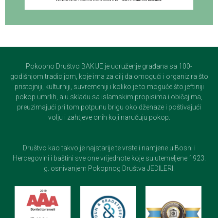
Pokopno Društvo BAKIJE je udruženje građana sa 100-
godišnjom tradicijom, koje ima za cilj da omogući i organizira što
pristojniji, kulturniji, suvremeniji i koliko je to moguće što jeftiniji
pokop umrlih, a u skladu sa islamskim propisima i običajima,
preuzimajući pri tom potpunu brigu oko dženaze i poštivajući
volju i zahtjeve onih koji naručuju pokop.
Društvo kao takvo je najstarije te vrste i namjene u Bosni i
Hercegovini i baštini sve one vrijednote koje su utemeljene 1923.
g. osnivanjem Pokopnog Društva JEDILERI.