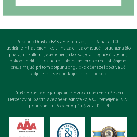
Pokopno Društvo BAKIJE je udruženje građana sa 100-
godišnjom tradicijom, koje ima za cilj da omogući i organizira što
pristojniji, kulturniji, suvremeniji i koliko je to moguće što jeftiniji
pokop umrlih, a u skladu sa islamskim propisima i običajima,
preuzimajući pri tom potpunu brigu oko dženaze i poštivajući
volju i zahtjeve onih koji naručuju pokop.
Društvo kao takvo je najstarije te vrste i namjene u Bosni i
Hercegovini i baštini sve one vrijednote koje su utemeljene 1923.
g. osnivanjem Pokopnog Društva JEDILERI.