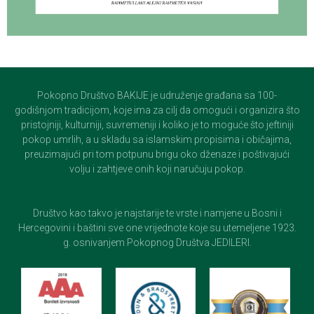
Pokopno Društvo BAKIJE je udruženje građana sa 100-
godišnjom tradicijom, koje ima za cilj da omogući i organizira što
pristojniji, kulturniji, suvremeniji i koliko je to moguće što jeftiniji
pokop umrlih, a u skladu sa islamskim propisima i običajima,
preuzimajući pri tom potpunu brigu oko dženaze i poštivajući
volju i zahtjeve onih koji naručuju pokop.
Društvo kao takvo je najstarije te vrste i namjene u Bosni i
Hercegovini i baštini sve one vrijednote koje su utemeljene 1923.
g. osnivanjem Pokopnog Društva JEDILERI.