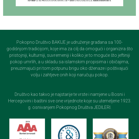
Pokopno Društvo BAKIJE je udruženje građana sa 100-
godišnjom tradicijom, koje ima za cilj da omogući i organizira što
pristojniji, kulturniji, suvremeniji i koliko je to moguće što jeftiniji
pokop umrlih, a u skladu sa islamskim propisima i običajima,
preuzimajući pri tom potpunu brigu oko dženaze i poštivajući
volju i zahtjeve onih koji naručuju pokop.
Društvo kao takvo je najstarije te vrste i namjene u Bosni i
Hercegovini i baštini sve one vrijednote koje su utemeljene 1923.
g. osnivanjem Pokopnog Društva JEDILERI.