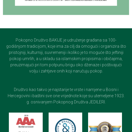
Pokopno Društvo BAKIJE je udruženje građana sa 100-
godišnjom tradicijom, koje ima za cilj da omogući i organizira što
pristojniji, kulturniji, suvremeniji i koliko je to moguće što jeftiniji
pokop umrlih, a u skladu sa islamskim propisima i običajima,
preuzimajući pri tom potpunu brigu oko dženaze i poštivajući
volju i zahtjeve onih koji naručuju pokop.
Društvo kao takvo je najstarije te vrste i namjene u Bosni i
Hercegovini i baštini sve one vrijednote koje su utemeljene 1923.
g. osnivanjem Pokopnog Društva JEDILERI.