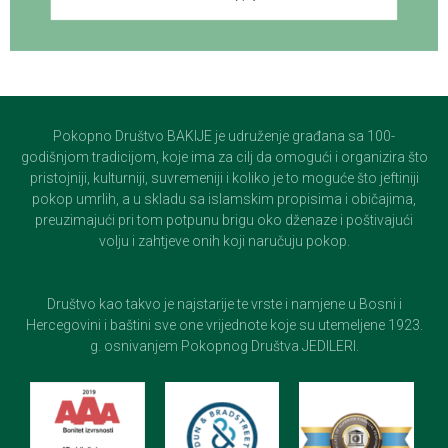
Pokopno Društvo BAKIJE je udruženje građana sa 100-
godišnjom tradicijom, koje ima za cilj da omogući i organizira što
pristojniji, kulturniji, suvremeniji i koliko je to moguće što jeftiniji
pokop umrlih, a u skladu sa islamskim propisima i običajima,
preuzimajući pri tom potpunu brigu oko dženaze i poštivajući
volju i zahtjeve onih koji naručuju pokop.
Društvo kao takvo je najstarije te vrste i namjene u Bosni i
Hercegovini i baštini sve one vrijednote koje su utemeljene 1923.
g. osnivanjem Pokopnog Društva JEDILERI.