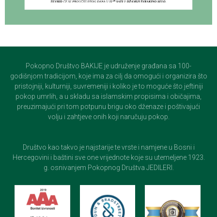
Pokopno Društvo BAKIJE je udruženje građana sa 100-
godišnjom tradicijom, koje ima za cilj da omogući i organizira što
pristojniji, kulturniji, suvremeniji i koliko je to moguće što jeftiniji
pokop umrlih, a u skladu sa islamskim propisima i običajima,
preuzimajući pri tom potpunu brigu oko dženaze i poštivajući
volju i zahtjeve onih koji naručuju pokop.
Društvo kao takvo je najstarije te vrste i namjene u Bosni i
Hercegovini i baštini sve one vrijednote koje su utemeljene 1923.
g. osnivanjem Pokopnog Društva JEDILERI.