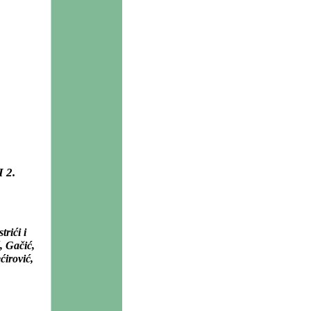
 2.
trići i
ć, Gačić,
ćirović,