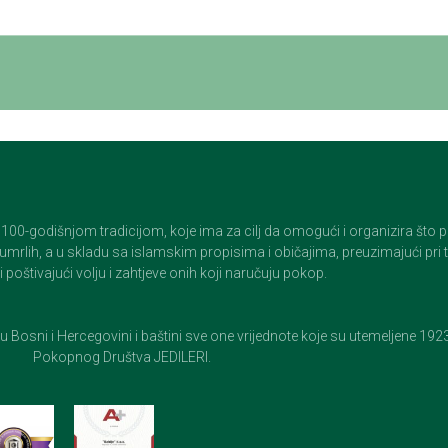
godišnjom tradicijom, koje ima za cilj da omogući i organizira što pristo
op umrlih, a u skladu sa islamskim propisima i običajima, preuzimajući pr
 poštivajući volju i zahtjeve onih koji naručuju pokop.
e u Bosni i Hercegovini i baštini sve one vrijednote koje su utemeljene 19
Pokopnog Društva JEDILERI.