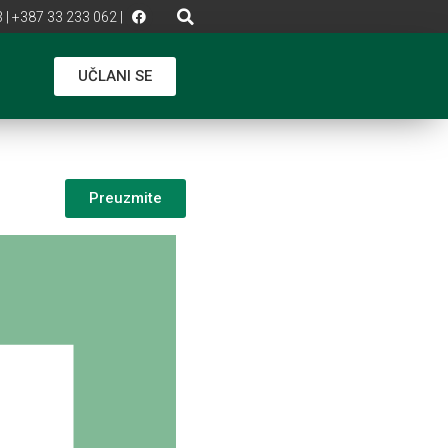
 | +387 33 233 062 |
UČLANI SE
Preuzmite