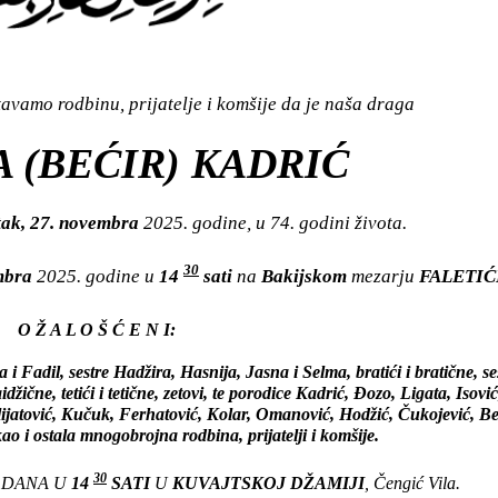
vamo rodbinu, prijatelje i komšije da je naša draga
 (BEĆIR) KADRIĆ
tak, 27. novembra
2025. godine, u 74. godini života.
30
embra
2025. godine u
14
sati
na
Bakijskom
mezarju
FALETIĆI
O Ž A L O Š Ć E N I:
 Fadil, sestre Hadžira, Hasnija, Jasna i Selma, bratići i bratične, ses
idžične, tetići i tetične, zetovi, te porodice Kadrić, Đozo, Ligata, Isovi
lijatović, Kučuk, Ferhatović, Kolar, Omanović, Hodžić, Čukojević, Be
ao i ostala mnogobrojna rodbina, prijatelji i komšije.
30
G DANA U
14
SATI
U
KUVAJTSKOJ DŽAMIJI
, Čengić Vila.