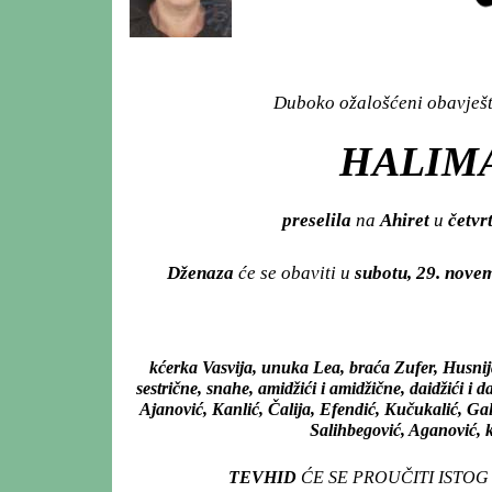
Duboko ožalošćeni obavješta
HALIMA
preselila
na
Ahiret
u
četvr
Dženaza
će se obaviti u
subotu, 29. nov
kćerka Vasvija, unuka Lea, braća Zufer, Husnija i
sestrične, snahe, amidžići i amidžične, daidžići i da
Ajanović, Kanlić, Čalija, Efendić, Kučukalić, Ga
Salihbegović, Aganović, k
TEVHID
ĆE SE PROUČITI ISTO