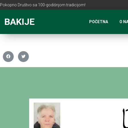
Pokopno Društvo sa 100-godišnjom tradicijom!
BAKIJE
POČETNA
O N