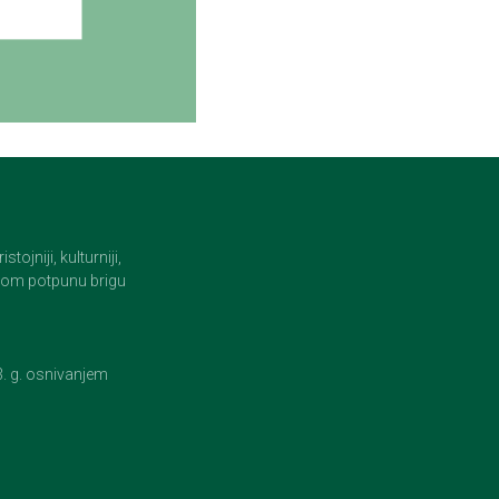
jniji, kulturniji,
i tom potpunu brigu
23. g. osnivanjem