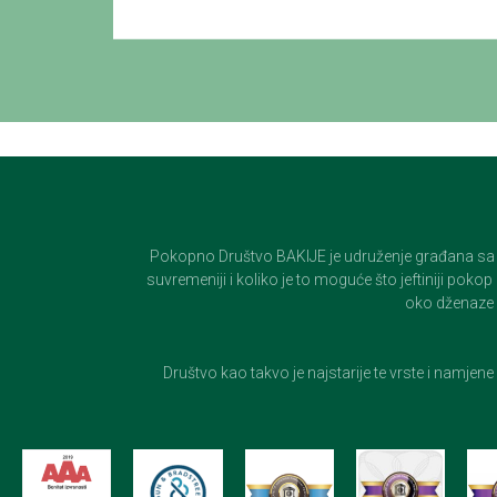
Pokopno Društvo BAKIJE je udruženje građana sa 100-
suvremeniji i koliko je to moguće što jeftiniji pok
oko dženaze i
Društvo kao takvo je najstarije te vrste i namjen