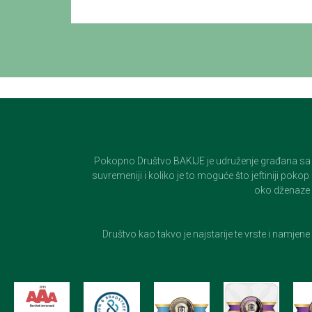
Pokopno Društvo BAKIJE je udruženje građana sa 100-
suvremeniji i koliko je to moguće što jeftiniji pok
oko dženaze i
Društvo kao takvo je najstarije te vrste i namjen