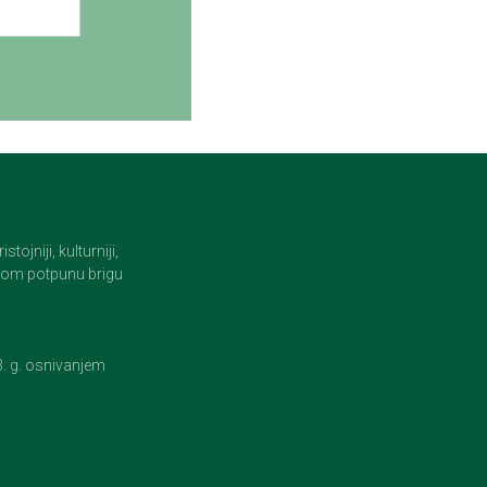
jniji, kulturniji,
i tom potpunu brigu
23. g. osnivanjem