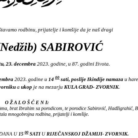
avamo rodbinu, prijatelje i komšije da je naš dragi
Nedžib) SABIROVIĆ
tu, 23. decembra
2023. godine, u 87. godini života.
00
ecembra
2023. godine u
14
sati, poslije Ikindije namaza
u har
orniku
a
ukop
je na mezarju
KULA GRAD- ZVORNIK
.
O Ž A L O Š Ć E N I:
ama, brat Ibrahim sa porodicom, te porodice Sabirović, Hadžigrahić, B
ala mnogobrojna rodbina, prijatelji i komšije.
00
 DANA U
15
SATI
U
RIJEČANSKOJ DŽAMIJI- ZVORNIK.