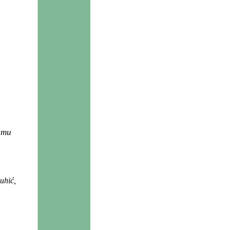
emu
uhić,