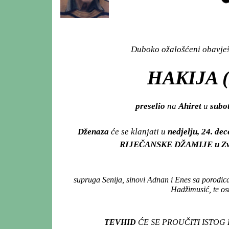
Duboko ožalošćeni obavješt
HAKIJA (
preselio
na
Ahiret
u
subo
Dženaza
će se klanjati u
nedjelju, 24. d
RIJEČANSKE DŽAMIJE u Zv
supruga Senija, sinovi Adnan i Enes sa porodic
Hadžimusić, te ost
TEVHID
ĆE SE PROUČITI ISTOG