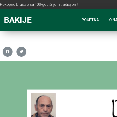
Pokopno Društvo sa 100-godišnjom tradicijom!
BAKIJE
POČETNA
O N