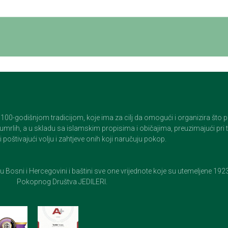
godišnjom tradicijom, koje ima za cilj da omogući i organizira što pristo
op umrlih, a u skladu sa islamskim propisima i običajima, preuzimajući pr
 poštivajući volju i zahtjeve onih koji naručuju pokop.
e u Bosni i Hercegovini i baštini sve one vrijednote koje su utemeljene 19
Pokopnog Društva JEDILERI.