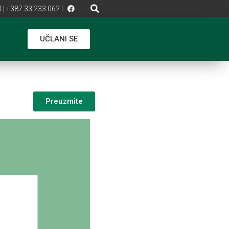
 | +387 33 233 062 |
UČLANI SE
Preuzmite