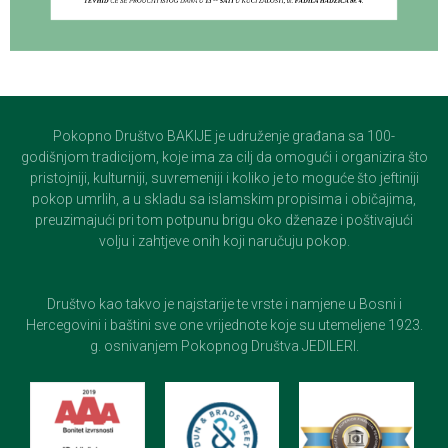
Pokopno Društvo BAKIJE je udruženje građana sa 100-
godišnjom tradicijom, koje ima za cilj da omogući i organizira što
pristojniji, kulturniji, suvremeniji i koliko je to moguće što jeftiniji
pokop umrlih, a u skladu sa islamskim propisima i običajima,
preuzimajući pri tom potpunu brigu oko dženaze i poštivajući
volju i zahtjeve onih koji naručuju pokop.
Društvo kao takvo je najstarije te vrste i namjene u Bosni i
Hercegovini i baštini sve one vrijednote koje su utemeljene 1923.
g. osnivanjem Pokopnog Društva JEDILERI.