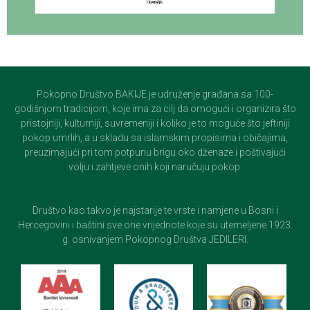
Pokopno Društvo BAKIJE je udruženje građana sa 100-
godišnjom tradicijom, koje ima za cilj da omogući i organizira što
pristojniji, kulturniji, suvremeniji i koliko je to moguće što jeftiniji
pokop umrlih, a u skladu sa islamskim propisima i običajima,
preuzimajući pri tom potpunu brigu oko dženaze i poštivajući
volju i zahtjeve onih koji naručuju pokop.
Društvo kao takvo je najstarije te vrste i namjene u Bosni i
Hercegovini i baštini sve one vrijednote koje su utemeljene 1923.
g. osnivanjem Pokopnog Društva JEDILERI.