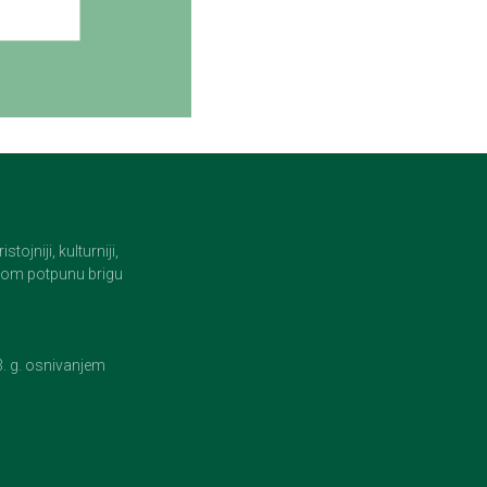
jniji, kulturniji,
i tom potpunu brigu
23. g. osnivanjem