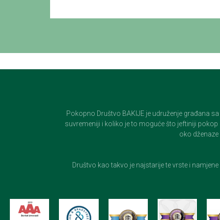
Pokopno Društvo BAKIJE je udruženje građana sa 100-
suvremeniji i koliko je to moguće što jeftiniji pok
oko dženaze i
Društvo kao takvo je najstarije te vrste i namjen