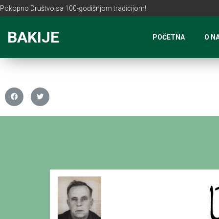
Pokopno Društvo sa 100-godišnjom tradicijom!
BAKIJE
POČETNA
O N