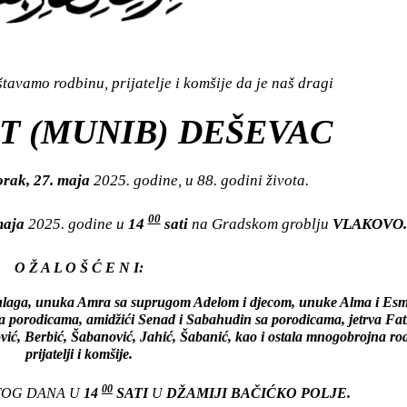
avamo rodbinu, prijatelje i komšije da je naš dragi
ET (MUNIB) DEŠEVAC
orak, 27. maja
2025. godine, u 88. godini života.
00
 maja
2025. godine u
14
sati
na Gradskom groblju
VLAKOVO.
O Ž A L O Š Ć E N I:
žulaga, unuka Amra sa suprugom Adelom i djecom, unuke Alma i Esm
ja sa porodicama, amidžići Senad i Sabahudin sa porodicama, jetrva Fa
ović, Berbić, Šabanović, Jahić, Šabanić, kao i ostala mnogobrojna ro
prijatelji i komšije.
00
STOG DANA U
14
SATI
U
DŽAMIJI BAČIĆKO POLJE.