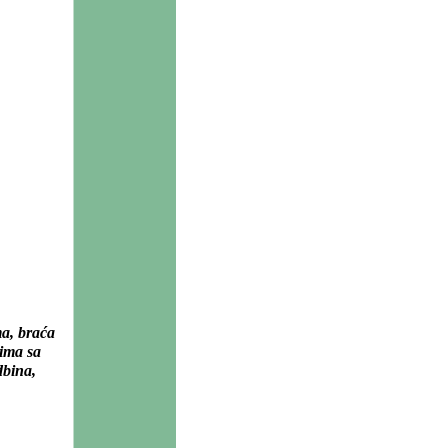
a, braća
tima sa
dbina,