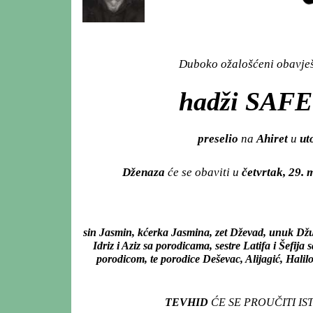
Duboko ožalošćeni obavješt
hadži SAF
preselio
na
Ahiret
u
ut
Dženaza
će se obaviti u
četvrtak, 29.
sin Jasmin, kćerka Jasmina, zet Dževad, unuk D
Idriz i Aziz sa porodicama, sestre Latifa i Šefi
porodicom, te porodice Deševac, Alijagić, Halil
TEVHID
ĆE SE PROUČITI I