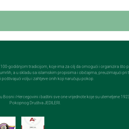
godišnjom tradicijom, koje ima za cilj da omogući i organizira što pristo
op umrlih, a u skladu sa islamskim propisima i običajima, preuzimajući pr
 poštivajući volju i zahtjeve onih koji naručuju pokop.
e u Bosni i Hercegovini i baštini sve one vrijednote koje su utemeljene 19
Pokopnog Društva JEDILERI.