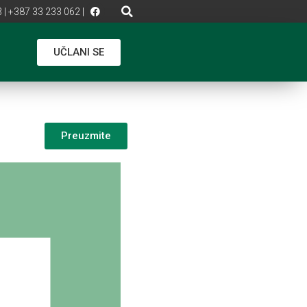
 | +387 33 233 062 |
UČLANI SE
Preuzmite