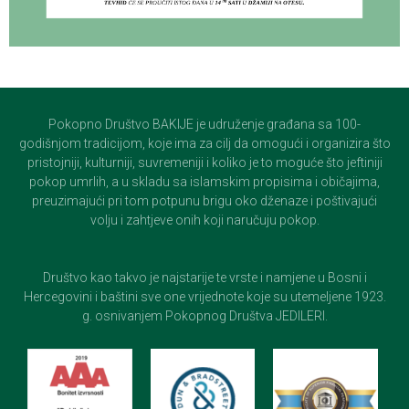
Pokopno Društvo BAKIJE je udruženje građana sa 100-
godišnjom tradicijom, koje ima za cilj da omogući i organizira što
pristojniji, kulturniji, suvremeniji i koliko je to moguće što jeftiniji
pokop umrlih, a u skladu sa islamskim propisima i običajima,
preuzimajući pri tom potpunu brigu oko dženaze i poštivajući
volju i zahtjeve onih koji naručuju pokop.
Društvo kao takvo je najstarije te vrste i namjene u Bosni i
Hercegovini i baštini sve one vrijednote koje su utemeljene 1923.
g. osnivanjem Pokopnog Društva JEDILERI.