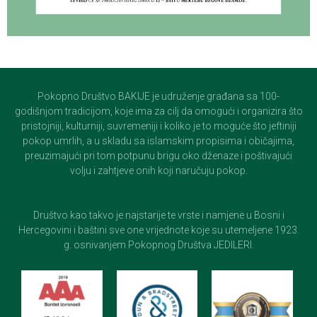
Pokopno Društvo BAKIJE je udruženje građana sa 100-
godišnjom tradicijom, koje ima za cilj da omogući i organizira što
pristojniji, kulturniji, suvremeniji i koliko je to moguće što jeftiniji
pokop umrlih, a u skladu sa islamskim propisima i običajima,
preuzimajući pri tom potpunu brigu oko dženaze i poštivajući
volju i zahtjeve onih koji naručuju pokop.
Društvo kao takvo je najstarije te vrste i namjene u Bosni i
Hercegovini i baštini sve one vrijednote koje su utemeljene 1923.
g. osnivanjem Pokopnog Društva JEDILERI.