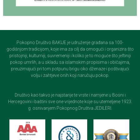
Pokopno Društvo BAKIJE je udruženje građana sa 100-
godišnjom tradicijom, koje ima za cilj da omogući i organizira što
pristojniji, kulturniji, suvremeniji i koliko je to moguće što jeftiniji
pokop umrlih, a u skladu sa islamskim propisima i običajima,
preuzimajući pri tom potpunu brigu oko dženaze i poštivajući
volju i zahtjeve onih koji naručuju pokop.
Društvo kao takvo je najstarije te vrste i namjene u Bosni i
Hercegovini i baštini sve one vrijednote koje su utemeljene 1923.
g. osnivanjem Pokopnog Društva JEDILERI.