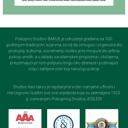
Pokopno Društvo BAKIJE je udruženje građana sa 100-
godišnjom tradicijom, koje ima za cilj da omogući i organizira što
pristojniji, kulturniji, suvremeniji i koliko je to moguće što jeftiniji
pokop umrlih, a u skladu sa islamskim propisima i običajima,
preuzimajući pri tom potpunu brigu oko dženaze i poštivajući
volju i zahtjeve onih koji naručuju pokop.
Društvo kao takvo je najstarije te vrste i namjene u Bosni i
Hercegovini i baštini sve one vrijednote koje su utemeljene 1923.
g. osnivanjem Pokopnog Društva JEDILERI.