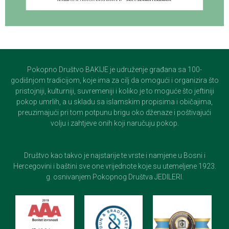
Pokopno Društvo BAKIJE je udruženje građana sa 100-
godišnjom tradicijom, koje ima za cilj da omogući i organizira što
pristojniji, kulturniji, suvremeniji i koliko je to moguće što jeftiniji
pokop umrlih, a u skladu sa islamskim propisima i običajima,
preuzimajući pri tom potpunu brigu oko dženaze i poštivajući
volju i zahtjeve onih koji naručuju pokop.
Društvo kao takvo je najstarije te vrste i namjene u Bosni i
Hercegovini i baštini sve one vrijednote koje su utemeljene 1923.
g. osnivanjem Pokopnog Društva JEDILERI.