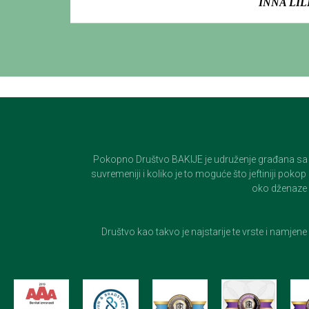
INNA LIL
Pokopno Društvo BAKIJE je udruženje građana sa 100-
suvremeniji i koliko je to moguće što jeftiniji pok
oko dženaze i
Društvo kao takvo je najstarije te vrste i namjen