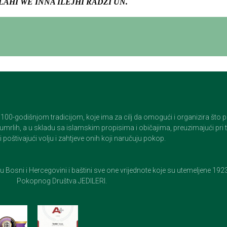
LAHI WE INNA ILEJHI RADŽI UN.
godišnjom tradicijom, koje ima za cilj da omogući i organizira što pristo
op umrlih, a u skladu sa islamskim propisima i običajima, preuzimajući pr
 poštivajući volju i zahtjeve onih koji naručuju pokop.
e u Bosni i Hercegovini i baštini sve one vrijednote koje su utemeljene 19
Pokopnog Društva JEDILERI.