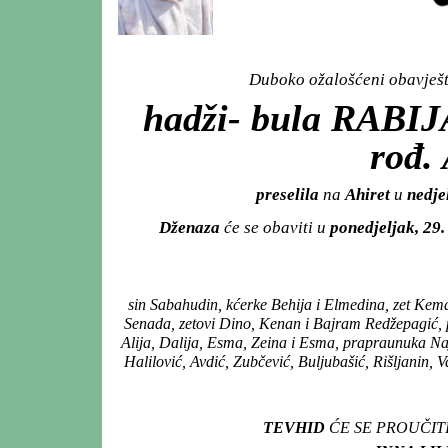
Duboko ožalošćeni obavješta
hadži- bula RABI
rođ
preselila
na
Ahiret
u
nedje
Dženaza
će se obaviti u
ponedjeljak, 29
sin Sabahudin, kćerke Behija i Elmedina, zet Ke
Senada, zetovi Dino, Kenan i Bajram Redžepagić
Alija, Dalija, Esma, Zeina i Esma, prapraunuka Naj
Halilović, Avdić, Zubčević, Buljubašić, Rišljanin, V
TEVHID
ĆE SE PROUČIT