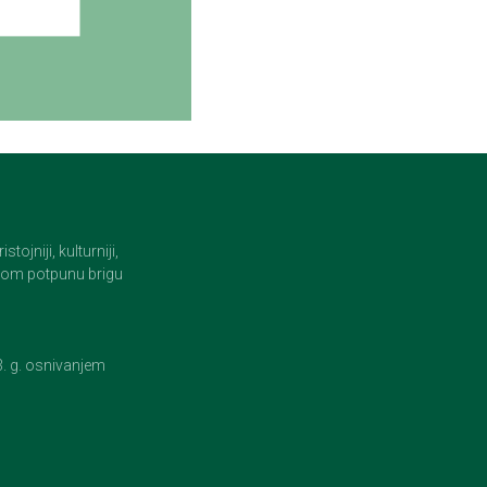
jniji, kulturniji,
i tom potpunu brigu
23. g. osnivanjem