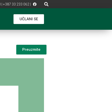
 | +387 33 233 062 |
UČLANI SE
Preuzmite