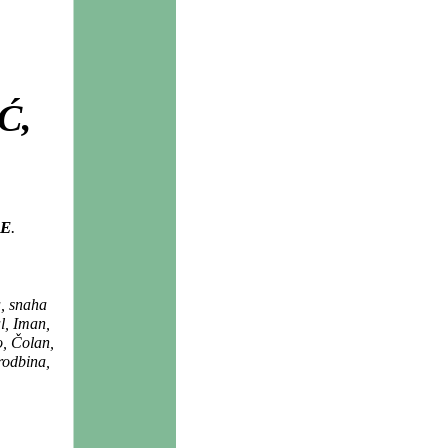
Ć,
E
.
, snaha
l, Iman,
o, Čolan,
 rodbina,