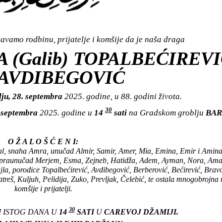
vamo rodbinu, prijatelje i komšije da je naša draga
JA (Galib) TOPALBEĆIREVI
. AVDIBEGOVIĆ
lju, 28. septembra
2025. godine, u 88. godini života.
30
. septembra
2025. godine u
14
sati
na Gradskom groblju
BAR
O Ž A L O Š Ć E N I:
mal, snaha Amra, unučad Almir, Samir, Amer, Mia, Emina, Emir i Amina
, praunučad Merjem, Esma, Zejneb, Hatidža, Adem, Ayman, Nora, Ama
la, porodice Topalbećirević, Avdibegović, Berberović, Bećirević, Brav
atreš, Kuljuh, Pelidija, Zuko, Prevljak, Čelebić, te ostala mnogobrojna
komšije i prijatelji.
30
I ISTOG DANA U
14
SATI
U
CAREVOJ DŽAMIJI.