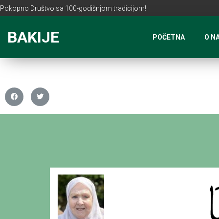
Pokopno Društvo sa 100-godišnjom tradicijom!
BAKIJE
POČETNA
O N