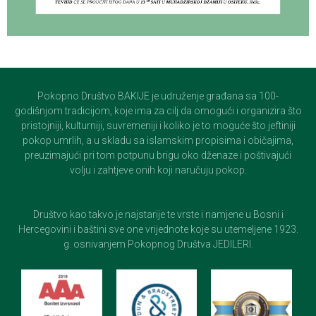
Pokopno Društvo BAKIJE je udruženje građana sa 100-
godišnjom tradicijom, koje ima za cilj da omogući i organizira što
pristojniji, kulturniji, suvremeniji i koliko je to moguće što jeftiniji
pokop umrlih, a u skladu sa islamskim propisima i običajima,
preuzimajući pri tom potpunu brigu oko dženaze i poštivajući
volju i zahtjeve onih koji naručuju pokop.
Društvo kao takvo je najstarije te vrste i namjene u Bosni i
Hercegovini i baštini sve one vrijednote koje su utemeljene 1923.
g. osnivanjem Pokopnog Društva JEDILERI.