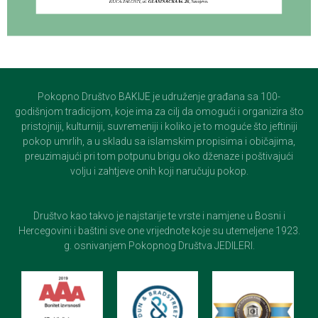
Pokopno Društvo BAKIJE je udruženje građana sa 100-
godišnjom tradicijom, koje ima za cilj da omogući i organizira što
pristojniji, kulturniji, suvremeniji i koliko je to moguće što jeftiniji
pokop umrlih, a u skladu sa islamskim propisima i običajima,
preuzimajući pri tom potpunu brigu oko dženaze i poštivajući
volju i zahtjeve onih koji naručuju pokop.
Društvo kao takvo je najstarije te vrste i namjene u Bosni i
Hercegovini i baštini sve one vrijednote koje su utemeljene 1923.
g. osnivanjem Pokopnog Društva JEDILERI.