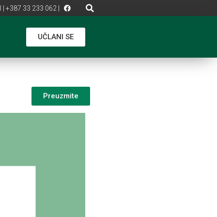
 | +387 33 233 062 |
UČLANI SE
Preuzmite