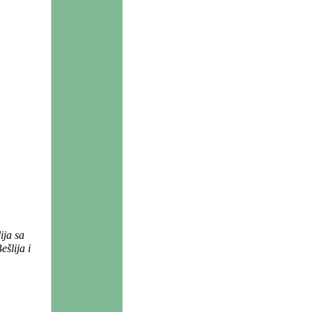
ija sa
šlija i