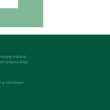
jniji, kulturniji,
i tom potpunu brigu
23. g. osnivanjem