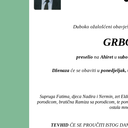
Duboko ožalošćeni obavješt
GRBO
preselio
na
Ahiret
u
subo
Dženaza
će se obaviti u
ponedjeljak,
Supruga Fatima, djeca Nadira i Nermin, zet Eld
porodicom, bratična Ramiza sa porodicom, te porod
ostala mno
TEVHID
ĆE SE PROUČITI ISTOG DA