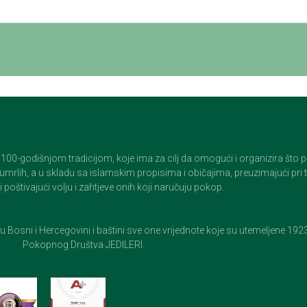
godišnjom tradicijom, koje ima za cilj da omogući i organizira što pristo
op umrlih, a u skladu sa islamskim propisima i običajima, preuzimajući pr
 poštivajući volju i zahtjeve onih koji naručuju pokop.
e u Bosni i Hercegovini i baštini sve one vrijednote koje su utemeljene 19
Pokopnog Društva JEDILERI.