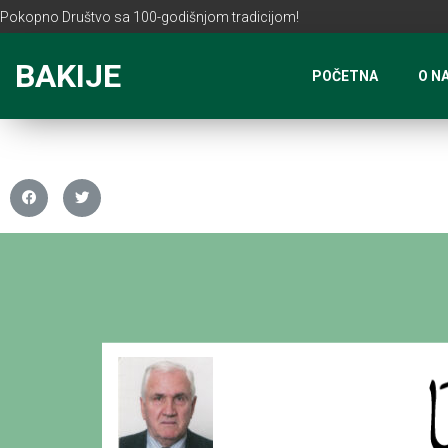
Pokopno Društvo sa 100-godišnjom tradicijom!
BAKIJE
POČETNA
O N