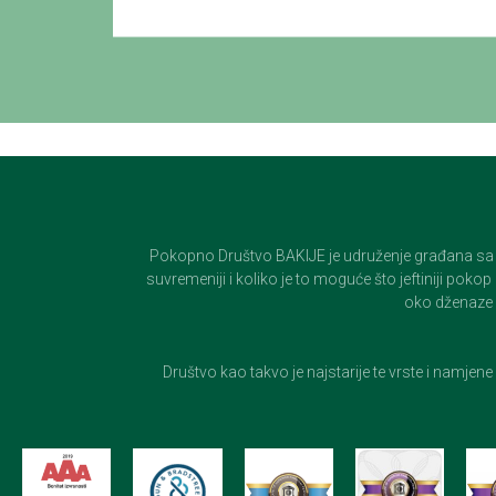
Pokopno Društvo BAKIJE je udruženje građana sa 100-
suvremeniji i koliko je to moguće što jeftiniji pok
oko dženaze i
Društvo kao takvo je najstarije te vrste i namjen