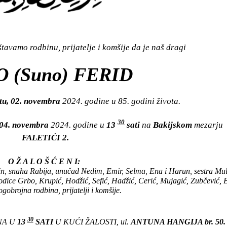
avamo rodbinu, prijatelje i komšije da je naš dragi
 (Suno) FERID
tu, 02. novembra
2024. godine u 85. godini života.
30
 04. novembra
2024. godine u
13
sati
na
Bakijskom
mezarju
FALETIĆI 2.
O Ž A L O Š Ć E N I:
in, snaha Rabija, unučad Nedim, Emir, Selma, Ena i Harun, sestra Mul
ice Grbo, Krupić, Hodžić, Sefić, Hadžić, Cerić, Mujagić, Zubčević, Be
gobrojna rodbina, prijatelji i komšije.
30
NA U
13
SATI
U KUĆI ŽALOSTI, ul.
ANTUNA HANGIJA br. 50.