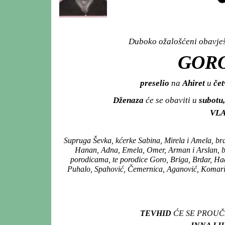
Duboko ožalošćeni obavješt
GORO
preselio
na
Ahiret
u
čet
Dženaza
će se obaviti u
subotu,
VLA
Supruga Ševka, kćerke Sabina, Mirela i Amela, br
Hanan, Adna, Emela, Omer, Arman i Arslan, br
porodicama, te porodice Goro, Briga, Brdar, Had
Puhalo, Spahović, Čemernica, Aganović, Komaric
TEVHID
ĆE SE PROUČ