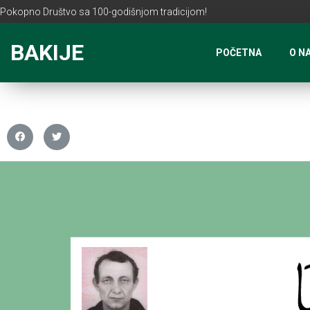
Pokopno Društvo sa 100-godišnjom tradicijom!
BAKIJE
POČETNA
O N