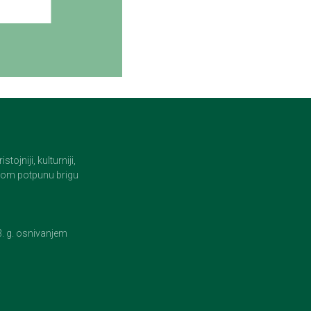
jniji, kulturniji,
i tom potpunu brigu
23. g. osnivanjem