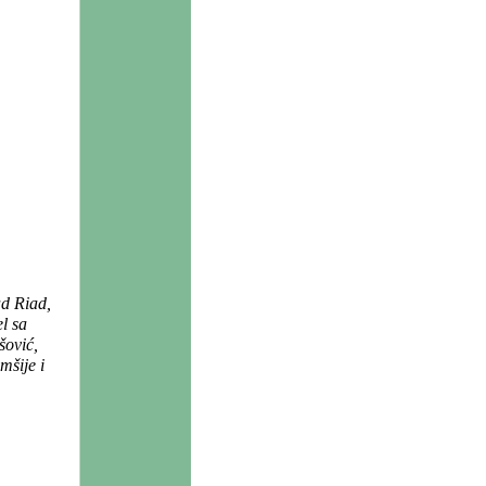
ad Riad,
l sa
šović,
mšije i