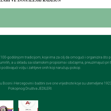
LLAHI VE INNA ILEJHI RADŽIUN
godišnjom tradicijom, koje ima za cilj da omogući i organizira što pristo
op umrlih, a u skladu sa islamskim propisima i običajima, preuzimajući pr
 poštivajući volju i zahtjeve onih koji naručuju pokop.
e u Bosni i Hercegovini i baštini sve one vrijednote koje su utemeljene 19
Pokopnog Društva JEDILERI.