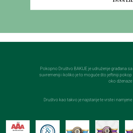
INNA LI
Pokopno Društvo BAKIJE je udruženje građana sa 100-
suvremeniji i koliko je to moguće što jeftiniji pok
oko dženaze i
Društvo kao takvo je najstarije te vrste i namjen