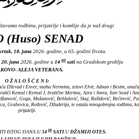
avamo rodbinu, prijatelje i komšije da je naš dragi
 (Huso) SENAD
vrtak, 18. juna
2026. godine, u 65. godini života.
00
 20. juna
2026. godine u
14
sati
na Gradskom groblju
KOVO- ALEJA VETERANA.
O Ž A L O Š Ć E N I:
aća Dževad i Enver, snaha Nermina, zetovi Elvir, Adnan i Besim, unuč
atići Kemal i Kemal J, bratične Merima, Azra i Amra, šure Sead i Ane
žanović, Goga, Mušanović, Behlulović, Skuj, Rašidović, Bećirević, Pa
a, Grabovica, Ređović, Džuderija, te ostala mnogobrojna rodbina, ko
prijatelji.
00
ITI ISTOG DANA U
14
SATI
U
DŽAMIJI OTES.