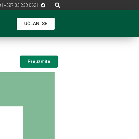
 | +387 33 233 062 |
UČLANI SE
Preuzmite