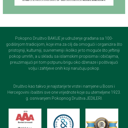
Pokopno Društvo BAKIJE je udruženje građana sa 100-
godišnjom tradicijom, koje ima za cilj da omogući i organizira što
pristojniji, kulturniji, suvremeniji i koliko je to moguće što jeftiniji
pokop umrlih, a u skladu sa islamskim propisima i običajima,
preuzimajući pri tom potpunu brigu oko dženaze i poštivajući
volju i zahtjeve onih koji naručuju pokop.
Društvo kao takvo je najstarije te vrste i namjene u Bosni i
Hercegovini i baštini sve one vrijednote koje su utemeljene 1923.
g. osnivanjem Pokopnog Društva JEDILERI.