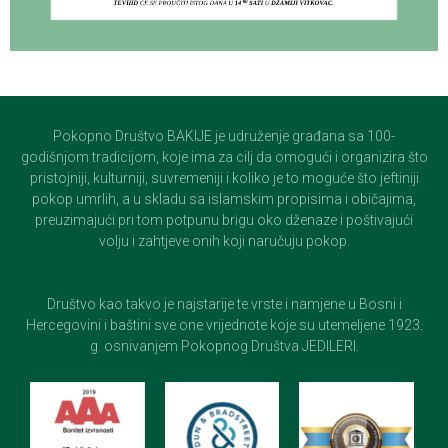
Pokopno Društvo BAKIJE je udruženje građana sa 100-
godišnjom tradicijom, koje ima za cilj da omogući i organizira što
pristojniji, kulturniji, suvremeniji i koliko je to moguće što jeftiniji
pokop umrlih, a u skladu sa islamskim propisima i običajima,
preuzimajući pri tom potpunu brigu oko dženaze i poštivajući
volju i zahtjeve onih koji naručuju pokop.
Društvo kao takvo je najstarije te vrste i namjene u Bosni i
Hercegovini i baštini sve one vrijednote koje su utemeljene 1923.
g. osnivanjem Pokopnog Društva JEDILERI.