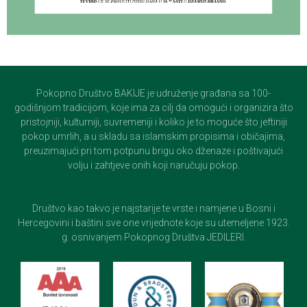
Pokopno Društvo BAKIJE je udruženje građana sa 100-
godišnjom tradicijom, koje ima za cilj da omogući i organizira što
pristojniji, kulturniji, suvremeniji i koliko je to moguće što jeftiniji
pokop umrlih, a u skladu sa islamskim propisima i običajima,
preuzimajući pri tom potpunu brigu oko dženaze i poštivajući
volju i zahtjeve onih koji naručuju pokop.
Društvo kao takvo je najstarije te vrste i namjene u Bosni i
Hercegovini i baštini sve one vrijednote koje su utemeljene 1923.
g. osnivanjem Pokopnog Društva JEDILERI.