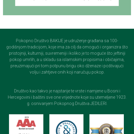
Pokopno Društvo BAKIJE je udruženje građana sa 100-
godišnjom tradicijom, koje ima za cilj da omogući i organizira što
pristojniji, kulturniji, suvremeniji i koliko je to moguće što jeftiniji
pokop umrlih, a u skladu sa islamskim propisima i običajima,
preuzimajući pri tom potpunu brigu oko dženaze i poštivajući
volju i zahtjeve onih koji naručuju pokop.
Društvo kao takvo je najstarije te vrste i namjene u Bosni i
Hercegovini i baštini sve one vrijednote koje su utemeljene 1923.
g. osnivanjem Pokopnog Društva JEDILERI.