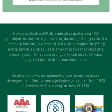
Pokopno Društvo BAKIJE je udruženje građana sa 100-
godišnjom tradicijom, koje ima za cilj da omogući i organizira što
pristojniji, kulturniji, suvremeniji i koliko je to moguće što jeftiniji
pokop umrlih, a u skladu sa islamskim propisima i običajima,
preuzimajući pri tom potpunu brigu oko dženaze i poštivajući
volju i zahtjeve onih koji naručuju pokop.
Društvo kao takvo je najstarije te vrste i namjene u Bosni i
Hercegovini i baštini sve one vrijednote koje su utemeljene 1923.
g. osnivanjem Pokopnog Društva JEDILERI.