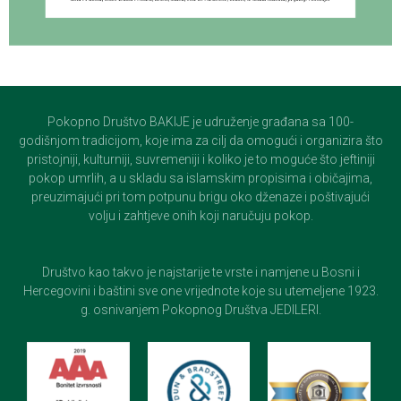
Pokopno Društvo BAKIJE je udruženje građana sa 100-
godišnjom tradicijom, koje ima za cilj da omogući i organizira što
pristojniji, kulturniji, suvremeniji i koliko je to moguće što jeftiniji
pokop umrlih, a u skladu sa islamskim propisima i običajima,
preuzimajući pri tom potpunu brigu oko dženaze i poštivajući
volju i zahtjeve onih koji naručuju pokop.
Društvo kao takvo je najstarije te vrste i namjene u Bosni i
Hercegovini i baštini sve one vrijednote koje su utemeljene 1923.
g. osnivanjem Pokopnog Društva JEDILERI.