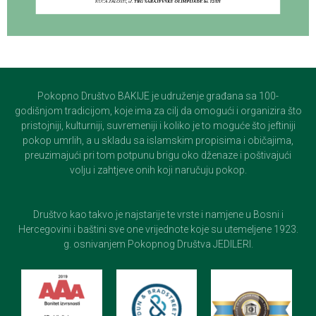
Pokopno Društvo BAKIJE je udruženje građana sa 100-
godišnjom tradicijom, koje ima za cilj da omogući i organizira što
pristojniji, kulturniji, suvremeniji i koliko je to moguće što jeftiniji
pokop umrlih, a u skladu sa islamskim propisima i običajima,
preuzimajući pri tom potpunu brigu oko dženaze i poštivajući
volju i zahtjeve onih koji naručuju pokop.
Društvo kao takvo je najstarije te vrste i namjene u Bosni i
Hercegovini i baštini sve one vrijednote koje su utemeljene 1923.
g. osnivanjem Pokopnog Društva JEDILERI.