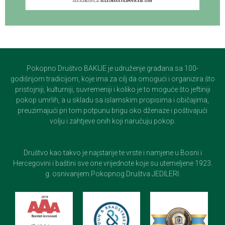
Pokopno Društvo BAKIJE je udruženje građana sa 100-
godišnjom tradicijom, koje ima za cilj da omogući i organizira što
pristojniji, kulturniji, suvremeniji i koliko je to moguće što jeftiniji
pokop umrlih, a u skladu sa islamskim propisima i običajima,
preuzimajući pri tom potpunu brigu oko dženaze i poštivajući
volju i zahtjeve onih koji naručuju pokop.
Društvo kao takvo je najstarije te vrste i namjene u Bosni i
Hercegovini i baštini sve one vrijednote koje su utemeljene 1923.
g. osnivanjem Pokopnog Društva JEDILERI.