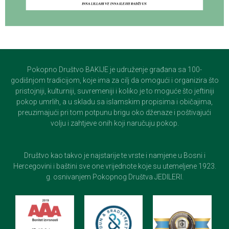
Pokopno Društvo BAKIJE je udruženje građana sa 100-
godišnjom tradicijom, koje ima za cilj da omogući i organizira što
pristojniji, kulturniji, suvremeniji i koliko je to moguće što jeftiniji
pokop umrlih, a u skladu sa islamskim propisima i običajima,
preuzimajući pri tom potpunu brigu oko dženaze i poštivajući
volju i zahtjeve onih koji naručuju pokop.
Društvo kao takvo je najstarije te vrste i namjene u Bosni i
Hercegovini i baštini sve one vrijednote koje su utemeljene 1923.
g. osnivanjem Pokopnog Društva JEDILERI.