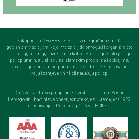
Pokopno Društvo BAKIJE je udruženje građana sa 100-
godišnjom tradicijom, koje ima za cilj da omogući i organizira što
pristojniji, kulturniji, suvremeniji i koliko je to moguće što jeftiniji
pokop umrlih, a u skladu sa islamskim propisima i običajima,
preuzimajući pri tom potpunu brigu oko dženaze i poštivajući
volju i zahtjeve onih koji naručuju pokop.
Društvo kao takvo je najstarije te vrste i namjene u Bosni i
Hercegovini i baštini sve one vrijednote koje su utemeljene 1923.
g. osnivanjem Pokopnog Društva JEDILERI.