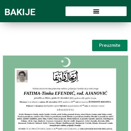
BAKIJE
Preuzmite