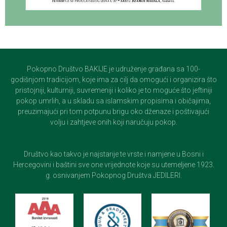
Pokopno Društvo BAKIJE je udruženje građana sa 100-
godišnjom tradicijom, koje ima za cilj da omogući i organizira što
pristojniji, kulturniji, suvremeniji i koliko je to moguće što jeftiniji
pokop umrlih, a u skladu sa islamskim propisima i običajima,
preuzimajući pri tom potpunu brigu oko dženaze i poštivajući
volju i zahtjeve onih koji naručuju pokop.
Društvo kao takvo je najstarije te vrste i namjene u Bosni i
Hercegovini i baštini sve one vrijednote koje su utemeljene 1923.
g. osnivanjem Pokopnog Društva JEDILERI.