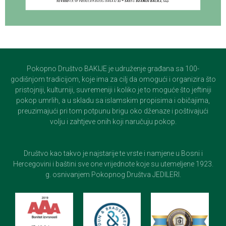
Pokopno Društvo BAKIJE je udruženje građana sa 100-
godišnjom tradicijom, koje ima za cilj da omogući i organizira što
pristojniji, kulturniji, suvremeniji i koliko je to moguće što jeftiniji
pokop umrlih, a u skladu sa islamskim propisima i običajima,
preuzimajući pri tom potpunu brigu oko dženaze i poštivajući
volju i zahtjeve onih koji naručuju pokop.
Društvo kao takvo je najstarije te vrste i namjene u Bosni i
Hercegovini i baštini sve one vrijednote koje su utemeljene 1923.
g. osnivanjem Pokopnog Društva JEDILERI.