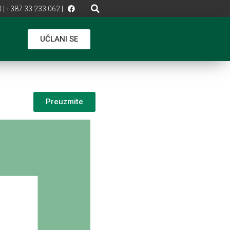
 | +387 33 233 062 |
UČLANI SE
Preuzmite