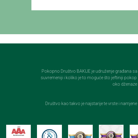
Pokopno Društvo BAKIJE je udruženje građana sa 100-
suvremeniji i koliko je to moguće što jeftiniji pok
oko dženaze i
Društvo kao takvo je najstarije te vrste i namjen