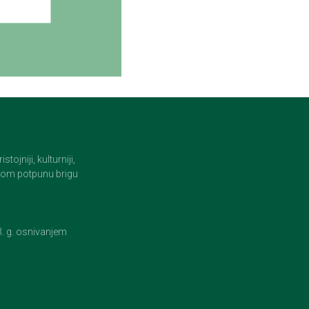
jniji, kulturniji,
i tom potpunu brigu
23. g. osnivanjem