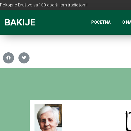
Pokopno Društvo sa 100-godišnjom tradicijom!
BAKIJE
POČETNA
O N