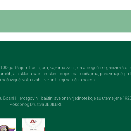
godišnjom tradicijom, koje ima za cilj da omogući i organizira što pristo
op umrlih, a u skladu sa islamskim propisima i običajima, preuzimajući pr
 poštivajući volju i zahtjeve onih koji naručuju pokop.
e u Bosni i Hercegovini i baštini sve one vrijednote koje su utemeljene 19
Pokopnog Društva JEDILERI.