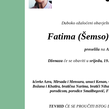
Duboko ožaloćeni obavješta
Fatima (Šemso) 
preselila
na
A
Dženaza
će se obaviti u
srijedu, 19
kćerke Azra, Mirsada i Mensura, unuci Kenan, O
Božana i Khatira, bratična Narima, bratići Nihad
porodicom, porodice Smailbegović, Fiše
TEVHID
ĆE SE PROUČITI ISTOG