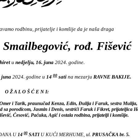
vamo rodbinu, prijatelje i komšije da je naša draga
Smailbegović, rođ. Fišević
hiret
u
nedjelju, 16. juna
2024. godine.
00
. juna
2024. godine u
14
sati
na mezarju
RAVNE BAKIJE.
O Ž A L O Š Ć E N I:
mer i Tarik, praunučad Kenza, Edin, Đulija i Faruk, sestra Mulija,
 sa porodicom, Jasmin i Denis, sestrići Faruk i Fikret, prijateljica 
vić, Ćesović, Paćuka, Agić i ostala rodbina, prijatelji i komšije.
00
 DANA U
14
SATI
U KUĆI MERHUME, ul.
PRUSAČKA br. 5.