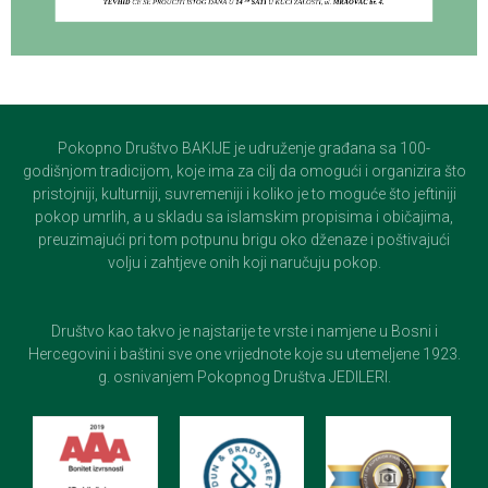
Pokopno Društvo BAKIJE je udruženje građana sa 100-
godišnjom tradicijom, koje ima za cilj da omogući i organizira što
pristojniji, kulturniji, suvremeniji i koliko je to moguće što jeftiniji
pokop umrlih, a u skladu sa islamskim propisima i običajima,
preuzimajući pri tom potpunu brigu oko dženaze i poštivajući
volju i zahtjeve onih koji naručuju pokop.
Društvo kao takvo je najstarije te vrste i namjene u Bosni i
Hercegovini i baštini sve one vrijednote koje su utemeljene 1923.
g. osnivanjem Pokopnog Društva JEDILERI.